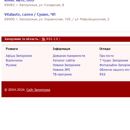
Алекс Авто, ООО
69083, г. Запорожье, ул. Складская, 8
Vitalauto, салон / Сушко, ЧП
69000, г. Запорожье, ул. Украинская, 105, / ул. Революционная, 2
Запоріжжя та область
|
RSS 2.0
|
Розваги
Інформація
Огляди
Афіша Запоріжжя
Довідник підприємств
Про місто
Відпочинок
Каталог сайтів
7 Чудес Запоріжжя
Музика
Новини Запоріжжя
Фотоальбом Запорі
Новини ЗМІ
Обличчя нашого міс
ТВ-програма
RSS
© 2004-2024,
Сайт Запоріжжя
.