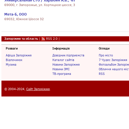
Универсальная СТО / Харыбин А.В., ЧП
69000, г. Запорожье, ул. Хортицкое шоссе, 3
Мета-Б, ООО
69032, Южное Шоссе 32
Запоріжжя та область
|
RSS 2.0
|
Розваги
Інформація
Огляди
Афіша Запоріжжя
Довідник підприємств
Про місто
Відпочинок
Каталог сайтів
7 Чудес Запоріжжя
Музика
Новини Запоріжжя
Фотоальбом Запорі
Новини ЗМІ
Обличчя нашого міс
ТВ-програма
RSS
© 2004-2024,
Сайт Запоріжжя
.