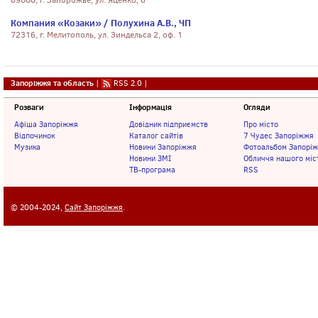
69000, г. Запорожье, ул. Яценко, 6
Компания «Козаки» / Полухина А.В., ЧП
72316, г. Мелитополь, ул. Зиндельса 2, оф. 1
Запоріжжя та область
|
RSS 2.0
|
Розваги
Інформація
Огляди
Афіша Запоріжжя
Довідник підприємств
Про місто
Відпочинок
Каталог сайтів
7 Чудес Запоріжжя
Музика
Новини Запоріжжя
Фотоальбом Запорі
Новини ЗМІ
Обличчя нашого міс
ТВ-програма
RSS
© 2004-2024,
Сайт Запоріжжя
.