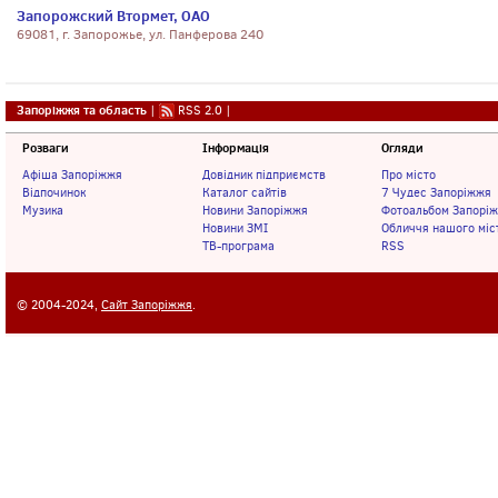
Запорожский Втормет, ОАО
69081, г. Запорожье, ул. Панферова 240
Запоріжжя та область
|
RSS 2.0
|
Розваги
Інформація
Огляди
Афіша Запоріжжя
Довідник підприємств
Про місто
Відпочинок
Каталог сайтів
7 Чудес Запоріжжя
Музика
Новини Запоріжжя
Фотоальбом Запорі
Новини ЗМІ
Обличчя нашого міс
ТВ-програма
RSS
© 2004-2024,
Сайт Запоріжжя
.