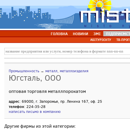
ГОЛОВНА
НОВИНИ
ЗМІ
ПІДПРИЄМС
АБІТУРІЄНТУ
ТВ-ПРОГ
Промышленность
→
металл, металлоизделия
Югсталь, ООО
оптовая торговля металлпорокатом
адрес
: 69000, г. Запорожье, пр. Ленина 167, оф. 25
телефон
: 224-35-28
написать письмо в компанию
Другие фирмы из этой категории: