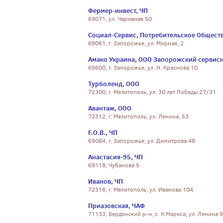
Фермер-инвест, ЧП
69071, ул. Чаривная 50
Социал-Сервис, Потребительское Общест
69061, г. Запорожье, ул. Мирная, 2
Амако Украина, ООО Запорожский сервис
69600, г. Запорожье, ул. Н. Краснова 10
Турболенд, ООО
72300, г. Мелитополь, ул. 30 лет Победы 27/31
Авантаж, ООО
72312, г. Мелитополь, ул. Ленина, 53
F.O.B., ЧП
69084, г. Запорожье, ул. Димитрова 48
Анастасия-95, ЧП
69118, Чубанова 5
Иванов, ЧП
72318, г. Мелитополь, ул. Иванова 104
Приазовская, ЧАФ
71133, Бердянский р-н, с. К.Маркса, ул. Ленина 9