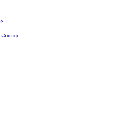
во
ный центр