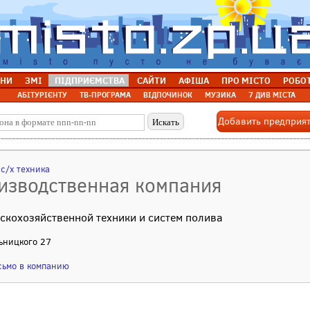
НИ
ЗМІ
ПІДПРИЄМСТВА
САЙТИ
АФІША
ПРО МІСТО
РОБО
АБІТУРІЄНТУ
ТВ-ПРОГРАМА
ВІДПОЧИНОК
МУЗИКА
7 ДИВ МІСТА
Добавить предприя
 с/х техника
изводственная компания
скохозяйственной техники и систем полива
льницкого 27
сьмо в компанию