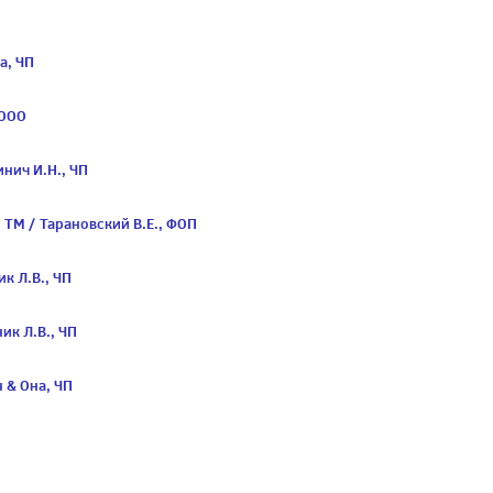
а, ЧП
 ООО
нич И.Н., ЧП
 ТМ / Тарановский В.Е., ФОП
к Л.В., ЧП
ик Л.В., ЧП
 & Она, ЧП