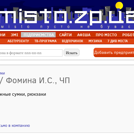
НИ
ЗМІ
ПІДПРИЄМСТВА
САЙТИ
АФІША
ПРО МІСТО
РОБО
АБІТУРІЄНТУ
ТВ-ПРОГРАМА
ВІДПОЧИНОК
МУЗИКА
7 ДИВ МІСТА
Добавить предприя
мки
 / Фомина И.С., ЧП
жные сумки, рюкзаки
сьмо в компанию