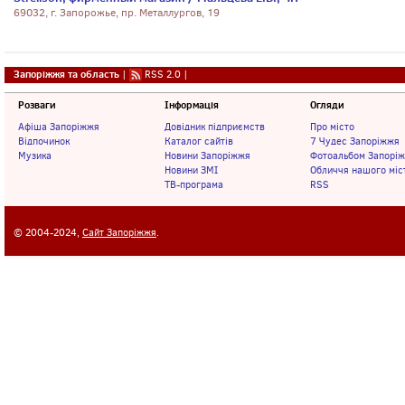
69032, г. Запорожье, пр. Металлургов, 19
Запоріжжя та область
|
RSS 2.0
|
Розваги
Інформація
Огляди
Афіша Запоріжжя
Довідник підприємств
Про місто
Відпочинок
Каталог сайтів
7 Чудес Запоріжжя
Музика
Новини Запоріжжя
Фотоальбом Запорі
Новини ЗМІ
Обличчя нашого міс
ТВ-програма
RSS
© 2004-2024,
Сайт Запоріжжя
.