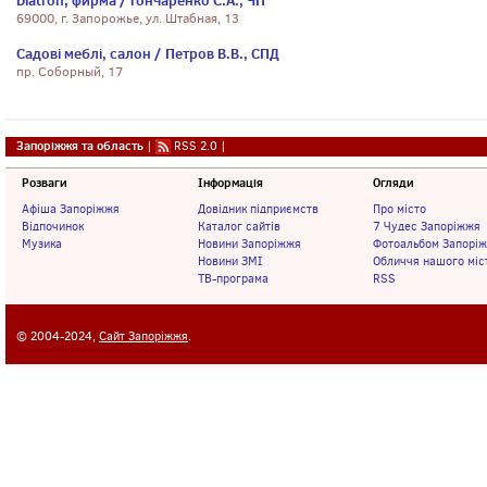
Diatron, фирма / Гончаренко С.А., ЧП
69000, г. Запорожье, ул. Штабная, 13
Садові меблі, салон / Петров В.В., СПД
пр. Соборный, 17
Запоріжжя та область
|
RSS 2.0
|
Розваги
Інформація
Огляди
Афіша Запоріжжя
Довідник підприємств
Про місто
Відпочинок
Каталог сайтів
7 Чудес Запоріжжя
Музика
Новини Запоріжжя
Фотоальбом Запорі
Новини ЗМІ
Обличчя нашого міс
ТВ-програма
RSS
© 2004-2024,
Сайт Запоріжжя
.