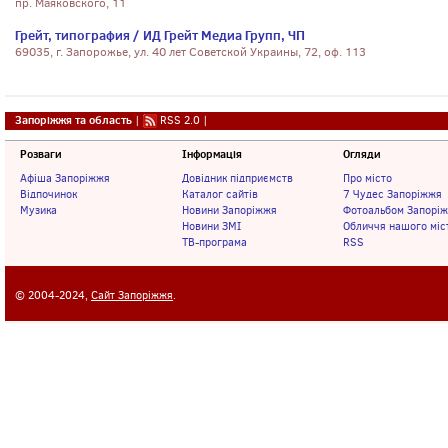
пр. Маяковского, 11
Грейт, типография / ИД Грейт Медиа Групп, ЧП
69035, г. Запорожье, ул. 40 лет Советской Украины, 72, оф. 113
Запоріжжя та область
|
RSS 2.0
|
Розваги
Інформація
Огляди
Афіша Запоріжжя
Довідник підприємств
Про місто
Відпочинок
Каталог сайтів
7 Чудес Запоріжжя
Музика
Новини Запоріжжя
Фотоальбом Запорі
Новини ЗМІ
Обличчя нашого міс
ТВ-програма
RSS
© 2004-2024,
Сайт Запоріжжя
.