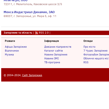
МПИ-Агро, ООО
72311, г. Мелитополь, Каховское шоссе 3/5
Менса Индастриал Динамик, ЗАО
69037, г. Запорожье, ул. Мира 5, оф. 11
Запоріжжя та область
|
RSS 2.0
|
Розваги
Інформація
Огляди
Афіша Запоріжжя
Довідник підприємств
Про місто
Відпочинок
Каталог сайтів
7 Чудес Запоріжжя
Музика
Новини Запоріжжя
Фотоальбом Запорі
Новини ЗМІ
Обличчя нашого міс
ТВ-програма
RSS
© 2004-2024,
Сайт Запоріжжя
.