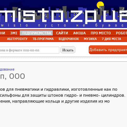
НИ
ЗМІ
ПІДПРИЄМСТВА
САЙТИ
АФІША
ПРО МІСТО
РОБО
АБІТУРІЄНТУ
ТВ-ПРОГРАМА
ВІДПОЧИНОК
МУЗИКА
7 ДИВ МІСТА
Добавить предприя
удование
пп, ООО
ов для пневматики и гидравлики, изготовленные как по
и сильфоны для защиты штоков гидро- и пневмо- цилиндров.
ния, направляющие кольца и другие изделия из мо