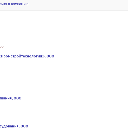
сьмо в компанию
 22
«Промстройтехнология», ООО
ивания, ООО
рудования, ООО