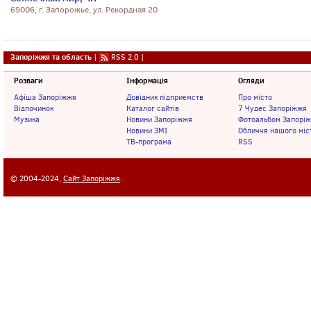
69006, г. Запорожье, ул. Рекордная 20
Запоріжжя та область
|
RSS 2.0
|
Розваги
Інформація
Огляди
Афіша Запоріжжя
Довідник підприємств
Про місто
Відпочинок
Каталог сайтів
7 Чудес Запоріжжя
Музика
Новини Запоріжжя
Фотоальбом Запорі
Новини ЗМІ
Обличчя нашого міс
ТВ-програма
RSS
© 2004-2024,
Сайт Запоріжжя
.