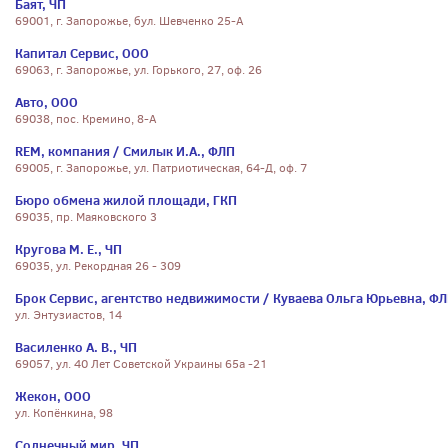
Баят, ЧП
69001, г. Запорожье, бул. Шевченко 25-А
Капитал Сервис, ООО
69063, г. Запорожье, ул. Горького, 27, оф. 26
Авто, ООО
69038, пос. Кремино, 8-А
REM, компания / Смилык И.А., ФЛП
69005, г. Запорожье, ул. Патриотическая, 64-Д, оф. 7
Бюро обмена жилой площади, ГКП
69035, пр. Маяковского 3
Кругова М. Е., ЧП
69035, ул. Рекордная 26 - 309
Брок Сервис, агентство недвижимости / Куваева Ольга Юрьевна, Ф
ул. Энтузиастов, 14
Василенко А. В., ЧП
69057, ул. 40 Лет Советской Украины 65а -21
Жекон, ООО
ул. Копёнкина, 98
Солнечный мир, ЧП