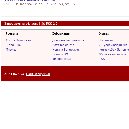
69035, г. Запорожье, пр. Ленина 153, оф. 16
Запоріжжя та область
|
RSS 2.0
|
Розваги
Інформація
Огляди
Афіша Запоріжжя
Довідник підприємств
Про місто
Відпочинок
Каталог сайтів
7 Чудес Запоріжжя
Музика
Новини Запоріжжя
Фотоальбом Запорі
Новини ЗМІ
Обличчя нашого міс
ТВ-програма
RSS
© 2004-2024,
Сайт Запоріжжя
.