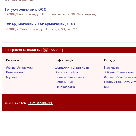
Тотус-тревелинг, ООО
69006,Запорожье, ул, В. Лобановского 19, 3-й подьезд
Супер, магазин / Супермагазин, ООО
69000, г. Запорожье, ул. Победы, 63, оф. 323
Запоріжжя та область
|
RSS 2.0
|
Розваги
Інформація
Огляди
Афіша Запоріжжя
Довідник підприємств
Про місто
Відпочинок
Каталог сайтів
7 Чудес Запоріжжя
Музика
Новини Запоріжжя
Фотоальбом Запорі
Новини ЗМІ
Обличчя нашого міс
ТВ-програма
RSS
© 2004-2024,
Сайт Запоріжжя
.