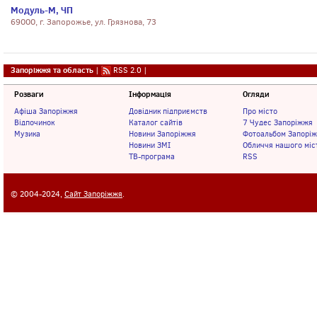
Модуль-М, ЧП
69000, г. Запорожье, ул. Грязнова, 73
Запоріжжя та область
|
RSS 2.0
|
Розваги
Інформація
Огляди
Афіша Запоріжжя
Довідник підприємств
Про місто
Відпочинок
Каталог сайтів
7 Чудес Запоріжжя
Музика
Новини Запоріжжя
Фотоальбом Запорі
Новини ЗМІ
Обличчя нашого міс
ТВ-програма
RSS
© 2004-2024,
Сайт Запоріжжя
.