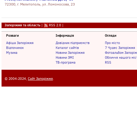
72300, г. Мелитополь, ул. Ломоносова, 23
Запоріжжя та область
|
RSS 2.0
|
Розваги
Інформація
Огляди
Афіша Запоріжжя
Довідник підприємств
Про місто
Відпочинок
Каталог сайтів
7 Чудес Запоріжжя
Музика
Новини Запоріжжя
Фотоальбом Запорі
Новини ЗМІ
Обличчя нашого міс
ТВ-програма
RSS
© 2004-2024,
Сайт Запоріжжя
.