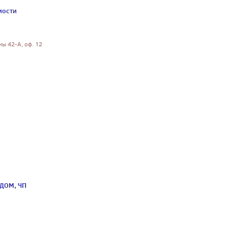
мости
ны 42-А, оф. 12
иДОМ, ЧП