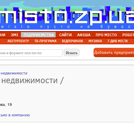
НИ
ЗМІ
ПІДПРИЄМСТВА
САЙТИ
АФІША
ПРО МІСТО
РОБО
АБІТУРІЄНТУ
ТВ-ПРОГРАМА
ВІДПОЧИНОК
МУЗИКА
7 ДИВ МІСТА
Добавить предприя
а недвижимости
о недвижимости /
ова, 19
сьмо в компанию