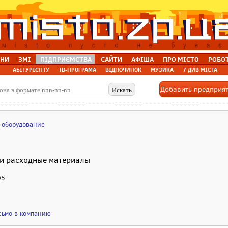
НИ
ЗМІ
ПІДПРИЄМСТВА
САЙТИ
АФІША
ПРО МІСТО
РОБО
АБІТУРІЄНТУ
ТВ-ПРОГРАМА
ВІДПОЧИНОК
МУЗИКА
7 ДИВ МІСТА
Добавить предприя
 оборудование
 и расходные материалы
95
сьмо в компанию