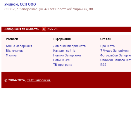
Уникон, ССП ООО
69057, г. Запорожье, ул. 40 лет Советской Украины, 88
Запоріжжя та область
|
RSS 2.0
|
Розваги
Інформація
Огляди
Афіша Запоріжжя
Довідник підприємств
Про місто
Відпочинок
Каталог сайтів
7 Чудес Запоріжжя
Музика
Новини Запоріжжя
Фотоальбом Запорі
Новини ЗМІ
Обличчя нашого міс
ТВ-програма
RSS
© 2004-2024,
Сайт Запоріжжя
.