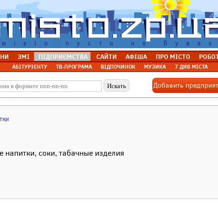
НИ
ЗМІ
ПІДПРИЄМСТВА
САЙТИ
АФІША
ПРО МІСТО
РОБО
АБІТУРІЄНТУ
ТВ-ПРОГРАМА
ВІДПОЧИНОК
МУЗИКА
7 ДИВ МІСТА
Добавить предприя
тки
 напитки, соки, табачные изделия