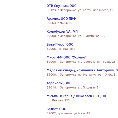
ОТК Спутник, ООО
69123, г. Запорожье, ул. Хортицкое шоссе, 12
Арамис, ООО ПКФ
69063, Ильича 30
Колобухов Р.А., ЧП
69000, г. Запорожье, ул. Шушенская 117
Бета-Плюс, ООО
69006, Рекордная 2
Мясо, ФМ ООО "Укрлан"
69000, г. Запорожье, ул. Героев Сталинграда 26
Медовый кладец, компания / Тенториум, З
69000, г. Запорожье, пр. Металлургов, 10, оф. 5
Агрокосм, ООО
69014, г. Запорожье, ул. Пищевая 5
Міська Пекарня / Николаев Е.Ю., ЧП
пр. Ленина, 222
Батист, ООО
69002, Красногвардейская 17