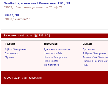
NewBridge, агентство / Опанасенко Г.Ю., ЧП
69063, г. Запорожье, ул.Чекистов, 23, оф. 71
Омела, ЧП
69000, Чекистов 27
Запоріжжя та область
|
RSS 2.0
|
Розваги
Інформація
Огляди
Афіша Запоріжжя
Довідник підприємств
Про місто
Відпочинок
Каталог сайтів
7 Чудес Запоріжжя
Музика
Новини Запоріжжя
Фотоальбом Запорі
Новини ЗМІ
Обличчя нашого міс
ТВ-програма
RSS
© 2004-2024,
Сайт Запоріжжя
.