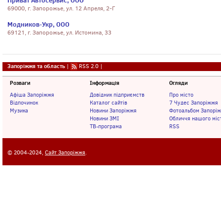
Приват Автосервис, ООО
69000, г. Запорожье, ул. 12 Апреля, 2-Г
Модников-Укр, ООО
69121, г. Запорожье, ул. Истомина, 33
Запоріжжя та область
|
RSS 2.0
|
Розваги
Інформація
Огляди
Афіша Запоріжжя
Довідник підприємств
Про місто
Відпочинок
Каталог сайтів
7 Чудес Запоріжжя
Музика
Новини Запоріжжя
Фотоальбом Запорі
Новини ЗМІ
Обличчя нашого міс
ТВ-програма
RSS
© 2004-2024,
Сайт Запоріжжя
.