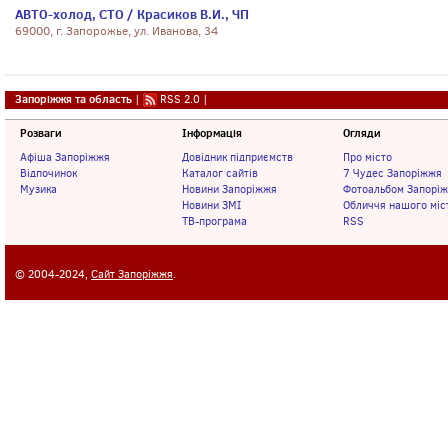
АВТО-холод, СТО / Красиков В.И., ЧП
69000, г. Запорожье, ул. Иванова, 34
Запоріжжя та область
|
RSS 2.0
|
Розваги
Інформація
Огляди
Афіша Запоріжжя
Довідник підприємств
Про місто
Відпочинок
Каталог сайтів
7 Чудес Запоріжжя
Музика
Новини Запоріжжя
Фотоальбом Запорі
Новини ЗМІ
Обличчя нашого міс
ТВ-програма
RSS
© 2004-2024,
Сайт Запоріжжя
.