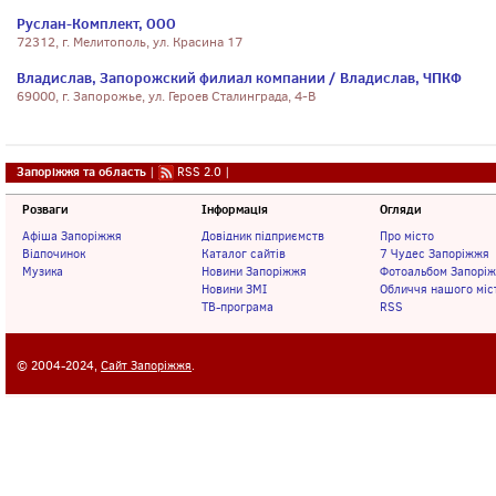
Руслан-Комплект, ООО
72312, г. Мелитополь, ул. Красина 17
Владислав, Запорожский филиал компании / Владислав, ЧПКФ
69000, г. Запорожье, ул. Героев Сталинграда, 4-В
Запоріжжя та область
|
RSS 2.0
|
Розваги
Інформація
Огляди
Афіша Запоріжжя
Довідник підприємств
Про місто
Відпочинок
Каталог сайтів
7 Чудес Запоріжжя
Музика
Новини Запоріжжя
Фотоальбом Запорі
Новини ЗМІ
Обличчя нашого міс
ТВ-програма
RSS
© 2004-2024,
Сайт Запоріжжя
.