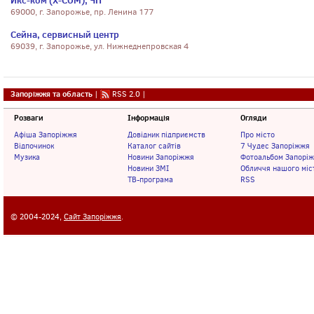
Икс-ком (X-COM), ЧП
69000, г. Запорожье, пр. Ленина 177
Сейна, сервисный центр
69039, г. Запорожье, ул. Нижнеднепровская 4
Запоріжжя та область
|
RSS 2.0
|
Розваги
Інформація
Огляди
Афіша Запоріжжя
Довідник підприємств
Про місто
Відпочинок
Каталог сайтів
7 Чудес Запоріжжя
Музика
Новини Запоріжжя
Фотоальбом Запорі
Новини ЗМІ
Обличчя нашого міс
ТВ-програма
RSS
© 2004-2024,
Сайт Запоріжжя
.