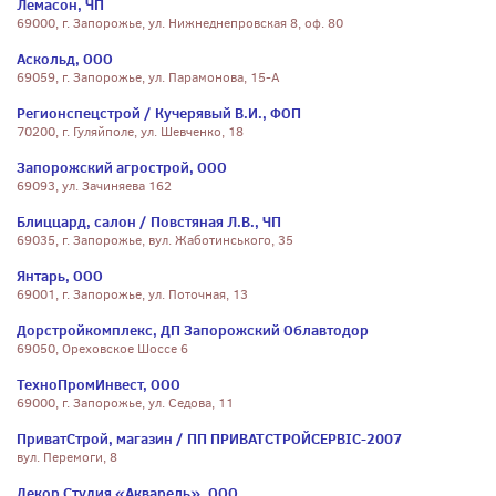
Лемасон, ЧП
69000, г. Запорожье, ул. Нижнеднепровская 8, оф. 80
Аскольд, ООО
69059, г. Запорожье, ул. Парамонова, 15-А
Регионспецстрой / Кучерявый В.И., ФОП
70200, г. Гуляйполе, ул. Шевченко, 18
Запорожский агрострой, ООО
69093, ул. Зачиняева 162
Блиццард, салон / Повстяная Л.В., ЧП
69035, г. Запорожье, вул. Жаботинського, 35
Янтарь, ООО
69001, г. Запорожье, ул. Поточная, 13
Дорстройкомплекс, ДП Запорожский Облавтодор
69050, Ореховское Шоссе 6
ТехноПромИнвест, ООО
69000, г. Запорожье, ул. Седова, 11
ПриватСтрой, магазин / ПП ПРИВАТСТРОЙСЕРВІС-2007
вул. Перемоги, 8
Декор Студия «Акварель», ООО