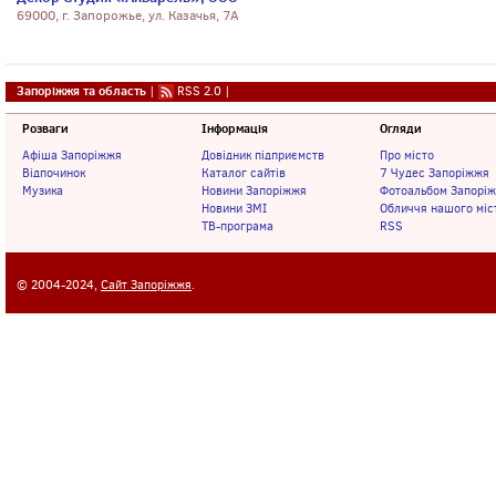
69000, г. Запорожье, ул. Казачья, 7А
Запоріжжя та область
|
RSS 2.0
|
Розваги
Інформація
Огляди
Афіша Запоріжжя
Довідник підприємств
Про місто
Відпочинок
Каталог сайтів
7 Чудес Запоріжжя
Музика
Новини Запоріжжя
Фотоальбом Запорі
Новини ЗМІ
Обличчя нашого міс
ТВ-програма
RSS
© 2004-2024,
Сайт Запоріжжя
.