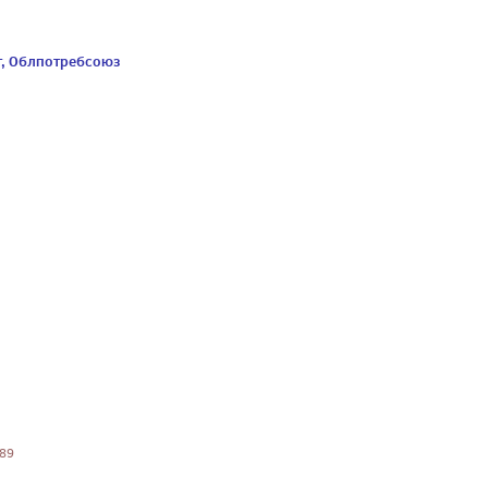
т, Облпотребсоюз
189