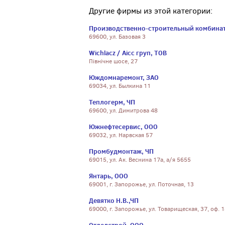
Другие фирмы из этой категории:
Производственно-строительный комбина
69600, ул. Базовая 3
Wichlacz / Аісс груп, ТОВ
Північне шосе, 27
Юждомнаремонт, ЗАО
69034, ул. Былкина 11
Теплогерм, ЧП
69600, ул. Димитрова 48
Южнефтесервис, ООО
69032, ул. Нарвская 57
Промбудмонтаж, ЧП
69015, ул. Ак. Веснина 17а, а/я 5655
Янтарь, ООО
69001, г. Запорожье, ул. Поточная, 13
Девятко Н.В.,ЧП
69000, г. Запорожье, ул. Товарищеская, 37, оф. 