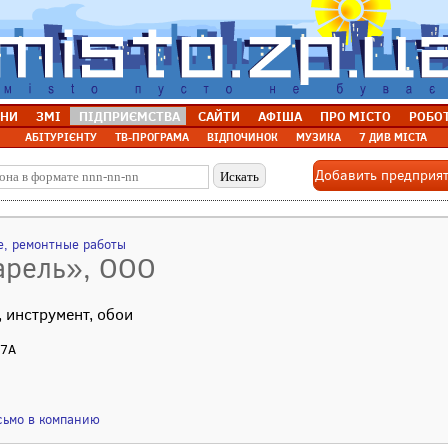
НИ
ЗМІ
ПІДПРИЄМСТВА
САЙТИ
АФІША
ПРО МІСТО
РОБО
АБІТУРІЄНТУ
ТВ-ПРОГРАМА
ВІДПОЧИНОК
МУЗИКА
7 ДИВ МІСТА
Добавить предприя
е, ремонтные работы
арель», ООО
 инструмент, обои
 7А
сьмо в компанию