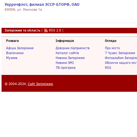
Укрречфлот, филиал ЗССР-БТОРФ, ОАО
69006, ул. Леонова 1а
Запоріжжя та область
|
RSS 2.0
|
Розваги
Інформація
Огляди
Афіша Запоріжжя
Довідник підприємств
Про місто
Відпочинок
Каталог сайтів
7 Чудес Запоріжжя
Музика
Новини Запоріжжя
Фотоальбом Запорі
Новини ЗМІ
Обличчя нашого міс
ТВ-програма
RSS
© 2004-2024,
Сайт Запоріжжя
.