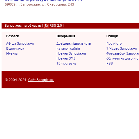
69009, г. Запорожье, ул. Скворцова, 243
Запоріжжя та область
|
RSS 2.0
|
Розваги
Інформація
Огляди
Афіша Запоріжжя
Довідник підприємств
Про місто
Відпочинок
Каталог сайтів
7 Чудес Запоріжжя
Музика
Новини Запоріжжя
Фотоальбом Запорі
Новини ЗМІ
Обличчя нашого міс
ТВ-програма
RSS
© 2004-2024,
Сайт Запоріжжя
.