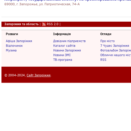
69000, г. Запорожье, ул. Патриотическая, 74-А
Запоріжжя та область
|
RSS 2.0
|
Розваги
Інформація
Огляди
Афіша Запоріжжя
Довідник підприємств
Про місто
Відпочинок
Каталог сайтів
7 Чудес Запоріжжя
Музика
Новини Запоріжжя
Фотоальбом Запорі
Новини ЗМІ
Обличчя нашого міс
ТВ-програма
RSS
© 2004-2024,
Сайт Запоріжжя
.