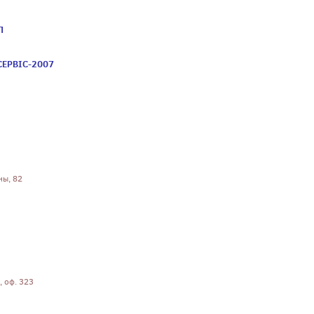
П
СЕРВІС-2007
ны, 82
, оф. 323