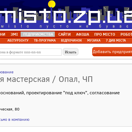
НИ
ЗМІ
ПІДПРИЄМСТВА
САЙТИ
АФІША
ПРО МІСТО
РОБО
АБІТУРІЄНТУ
ТВ-ПРОГРАМА
ВІДПОЧИНОК
МУЗИКА
7 ДИВ МІСТА
Добавить предприя
рование
я мастерская / Опал, ЧП
оснований, проектирование "под ключ", согласование
ическая, 80
сьмо в компанию