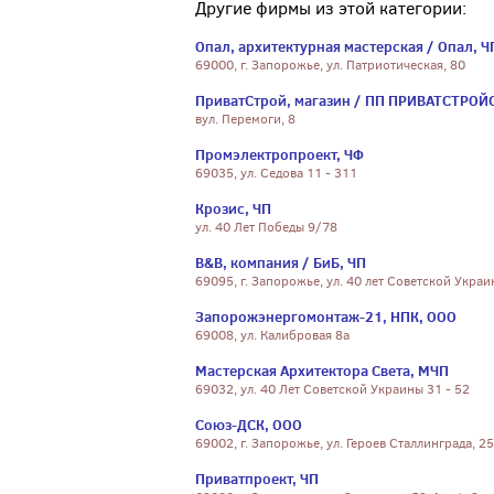
Другие фирмы из этой категории:
Опал, архитектурная мастерская / Опал, Ч
69000, г. Запорожье, ул. Патриотическая, 80
ПриватСтрой, магазин / ПП ПРИВАТСТРОЙ
вул. Перемоги, 8
Промэлектропроект, ЧФ
69035, ул. Седова 11 - 311
Крозис, ЧП
ул. 40 Лет Победы 9/78
B&B, компания / БиБ, ЧП
69095, г. Запорожье, ул. 40 лет Советской Украи
Запорожэнергомонтаж-21, НПК, ООО
69008, ул. Калибровая 8а
Мастерская Архитектора Света, МЧП
69032, ул. 40 Лет Советской Украины 31 - 52
Союз-ДСК, ООО
69002, г. Запорожье, ул. Героев Сталлинграда, 25
Приватпроект, ЧП