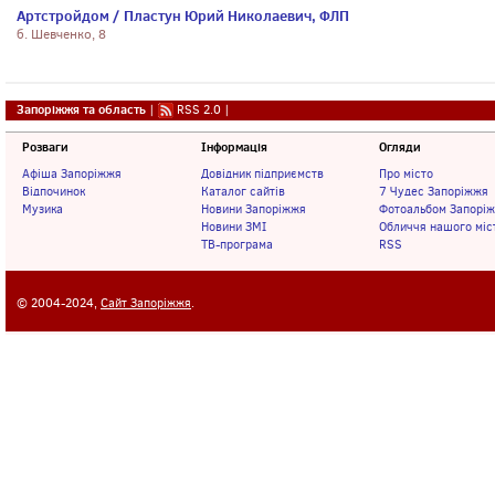
Артстройдом / Пластун Юрий Николаевич, ФЛП
б. Шевченко, 8
Запоріжжя та область
|
RSS 2.0
|
Розваги
Інформація
Огляди
Афіша Запоріжжя
Довідник підприємств
Про місто
Відпочинок
Каталог сайтів
7 Чудес Запоріжжя
Музика
Новини Запоріжжя
Фотоальбом Запорі
Новини ЗМІ
Обличчя нашого міс
ТВ-програма
RSS
© 2004-2024,
Сайт Запоріжжя
.