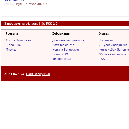
69000, бул. Центральный 3
Запоріжжя та область
|
RSS 2.0
|
Розваги
Інформація
Огляди
Афіша Запоріжжя
Довідник підприємств
Про місто
Відпочинок
Каталог сайтів
7 Чудес Запоріжжя
Музика
Новини Запоріжжя
Фотоальбом Запорі
Новини ЗМІ
Обличчя нашого міс
ТВ-програма
RSS
© 2004-2024,
Сайт Запоріжжя
.