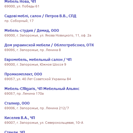
Мебель Нова, ЧП
69000, ул. Победы 61
Садові меблі, салон / Петров В.В., СПД
пр. Соборный, 17
Мебель-студия / Демид, ООО
69000, г. Запорожье, ул. Якова Новицкого, 11, оф. 2а
Дом украинской мебели / Облпотребсоюз, ОТК
69095, г. Запорожье, пр. Ленина 8
Евромебель, мебельный салон / ЧП
69000, г. Запорожье, Южное Шоссе 9
Промкомплект, ООО
69057, ул. 40 Лет Советской Украины 84
Мебель-Cflligaris, ЧП Мебельный Альянс
69057, пр. Ленина 170а
Сталкер, ООО
69006, г. Запорожье, пр. Ленина 212/7
Киселев В.А., ЧП
69007, г. Запорожье, ул. Северокольцевая, 10-А
Стенли, ЧП