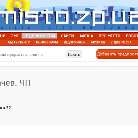
НИ
ЗМІ
ПІДПРИЄМСТВА
САЙТИ
АФІША
ПРО МІСТО
РОБО
АБІТУРІЄНТУ
ТВ-ПРОГРАМА
ВІДПОЧИНОК
МУЗИКА
7 ДИВ МІСТА
Добавить предприя
ачев, ЧП
ого 32