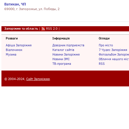
Ватикан, ЧП
69000, г. Запорожье, ул. Победы, 2
Запоріжжя та область
|
RSS 2.0
|
Розваги
Інформація
Огляди
Афіша Запоріжжя
Довідник підприємств
Про місто
Відпочинок
Каталог сайтів
7 Чудес Запоріжжя
Музика
Новини Запоріжжя
Фотоальбом Запорі
Новини ЗМІ
Обличчя нашого міс
ТВ-програма
RSS
© 2004-2024,
Сайт Запоріжжя
.