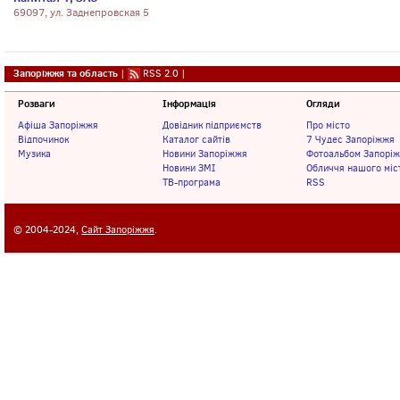
69097, ул. Заднепровская 5
Запоріжжя та область
|
RSS 2.0
|
Розваги
Інформація
Огляди
Афіша Запоріжжя
Довідник підприємств
Про місто
Відпочинок
Каталог сайтів
7 Чудес Запоріжжя
Музика
Новини Запоріжжя
Фотоальбом Запорі
Новини ЗМІ
Обличчя нашого міс
ТВ-програма
RSS
© 2004-2024,
Сайт Запоріжжя
.