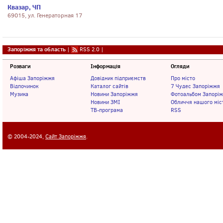
Квазар, ЧП
69015, ул. Генераторная 17
Запоріжжя та область
|
RSS 2.0
|
Розваги
Інформація
Огляди
Афіша Запоріжжя
Довідник підприємств
Про місто
Відпочинок
Каталог сайтів
7 Чудес Запоріжжя
Музика
Новини Запоріжжя
Фотоальбом Запорі
Новини ЗМІ
Обличчя нашого міс
ТВ-програма
RSS
© 2004-2024,
Сайт Запоріжжя
.