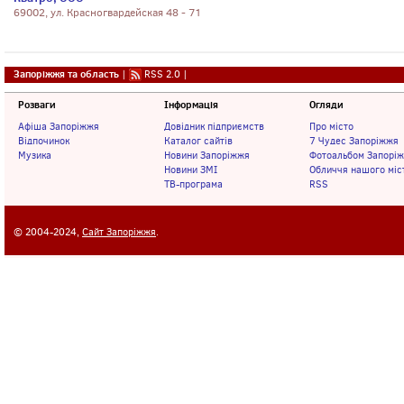
69002, ул. Красногвардейская 48 - 71
Запоріжжя та область
|
RSS 2.0
|
Розваги
Інформація
Огляди
Афіша Запоріжжя
Довідник підприємств
Про місто
Відпочинок
Каталог сайтів
7 Чудес Запоріжжя
Музика
Новини Запоріжжя
Фотоальбом Запорі
Новини ЗМІ
Обличчя нашого міс
ТВ-програма
RSS
© 2004-2024,
Сайт Запоріжжя
.