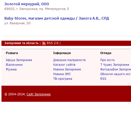
Золотой меркурий, ООО
69032, г. Запорожье, пр. Металлургов, 5
Baby-Stores, магазин детской одежды / Занога А.В., СПД
ул. Базарная, 20
Запоріжжя та область
|
RSS 2.0
|
Розваги
Інформація
Огляди
Афіша Запоріжжя
Довідник підприємств
Про місто
Відпочинок
Каталог сайтів
7 Чудес Запоріжжя
Музика
Новини Запоріжжя
Фотоальбом Запорі
Новини ЗМІ
Обличчя нашого міс
ТВ-програма
RSS
© 2004-2024,
Сайт Запоріжжя
.