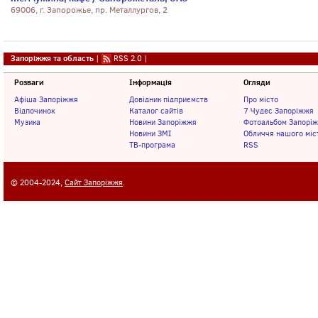
69006, г. Запорожье, пр. Металлургов, 2
Запоріжжя та область
|
RSS 2.0
|
Розваги
Інформація
Огляди
Афіша Запоріжжя
Довідник підприємств
Про місто
Відпочинок
Каталог сайтів
7 Чудес Запоріжжя
Музика
Новини Запоріжжя
Фотоальбом Запорі
Новини ЗМІ
Обличчя нашого міс
ТВ-програма
RSS
© 2004-2024,
Сайт Запоріжжя
.