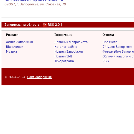
69067, г. Запорожье, ул. Союзная, 79
Запоріжжя та область
|
RSS 2.0
|
Розваги
Інформація
Огляди
Афіша Запоріжжя
Довідник підприємств
Про місто
Відпочинок
Каталог сайтів
7 Чудес Запоріжжя
Музика
Новини Запоріжжя
Фотоальбом Запорі
Новини ЗМІ
Обличчя нашого міс
ТВ-програма
RSS
© 2004-2024,
Сайт Запоріжжя
.