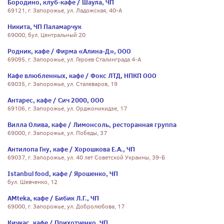
Бородино, клуб-кафе / Шаула, ЧП
69121, г. Запорожье, ул. Ладожская, 40-А
Никита, ЧП Паламарчук
69000, бул. Центральный 20
Родник, кафе / Фирма «Алина-Д», ООО
69095, г. Запорожье, ул. Героев Сталинграда 4-А
Кафе влюбленных, кафе / Фокс ЛТД, НПКП ООО
69035, г. Запорожье, ул. Сталеваров, 19
Антарес, кафе / Сич 2000, ООО
69106, г. Запорожье, ул. Орджоникидзе, 17
Вилла Олива, кафе / Лимонсоль, ресторанная группа
69000, г. Запорожье, ул. Победы, 37
Антилопа Гну, кафе / Хорошкова Е.А., ЧП
69037, г. Запорожье, ул. 40 лет Советской Украины, 39-Б
Istanbul food, кафе / Ярошенко, ЧП
бул. Шевченко, 12
АМteka, кафе / Бибик Л.Г., ЧП
69000, г. Запорожье, ул. Добролюбова, 17
Кичкас, кафе / Прихотченко, ЧП