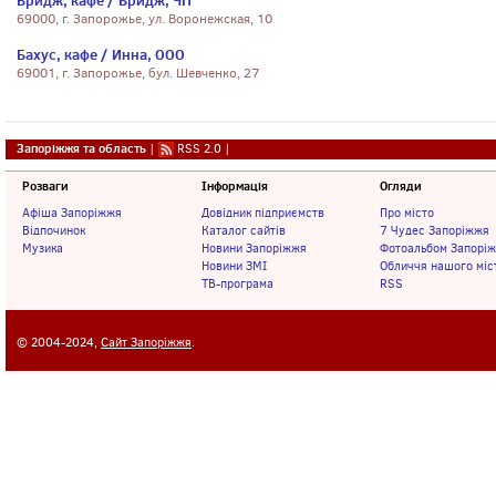
Бридж, кафе / Бридж, ЧП
69000, г. Запорожье, ул. Воронежская, 10
Бахус, кафе / Инна, ООО
69001, г. Запорожье, бул. Шевченко, 27
Запоріжжя та область
|
RSS 2.0
|
Розваги
Інформація
Огляди
Афіша Запоріжжя
Довідник підприємств
Про місто
Відпочинок
Каталог сайтів
7 Чудес Запоріжжя
Музика
Новини Запоріжжя
Фотоальбом Запорі
Новини ЗМІ
Обличчя нашого міс
ТВ-програма
RSS
© 2004-2024,
Сайт Запоріжжя
.