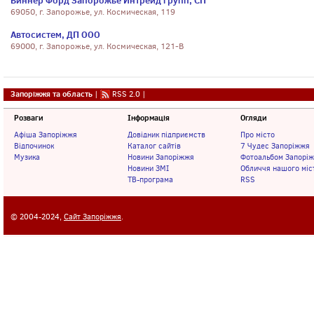
Виннер Форд Запорожье Интрейд групп, СП
69050, г. Запорожье, ул. Космическая, 119
Автосистем, ДП ООО
69000, г. Запорожье, ул. Космическая, 121-В
Запоріжжя та область
|
RSS 2.0
|
Розваги
Інформація
Огляди
Афіша Запоріжжя
Довідник підприємств
Про місто
Відпочинок
Каталог сайтів
7 Чудес Запоріжжя
Музика
Новини Запоріжжя
Фотоальбом Запорі
Новини ЗМІ
Обличчя нашого міс
ТВ-програма
RSS
© 2004-2024,
Сайт Запоріжжя
.