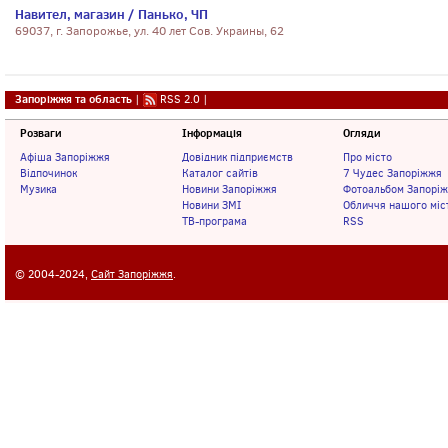
Навител, магазин / Панько, ЧП
69037, г. Запорожье, ул. 40 лет Сов. Украины, 62
Запоріжжя та область
|
RSS 2.0
|
Розваги
Інформація
Огляди
Афіша Запоріжжя
Довідник підприємств
Про місто
Відпочинок
Каталог сайтів
7 Чудес Запоріжжя
Музика
Новини Запоріжжя
Фотоальбом Запорі
Новини ЗМІ
Обличчя нашого міс
ТВ-програма
RSS
© 2004-2024,
Сайт Запоріжжя
.