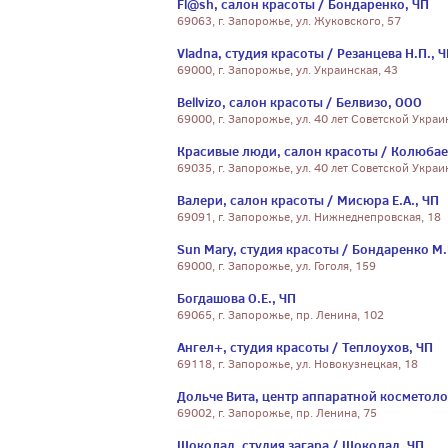
Fl@sh, салон красоты / Бондаренко, ЧП
69063, г. Запорожье, ул. Жуковского, 57
Vladna, студия красоты / Резанцева Н.П., 
69000, г. Запорожье, ул. Украинская, 43
Bellvizo, салон красоты / Белвизо, ООО
69000, г. Запорожье, ул. 40 лет Советской Украи
Красивые люди, салон красоты / Колюбае
69035, г. Запорожье, ул. 40 лет Советской Украи
Валери, салон красоты / Мисюра Е.А., ЧП
69091, г. Запорожье, ул. Нижнеднепровская, 18
Sun Mary, студия красоты / Бондаренко М.
69000, г. Запорожье, ул. Гоголя, 159
Богдашова О.Е., ЧП
69065, г. Запорожье, пр. Ленина, 102
Ангел+, студия красоты / Теплоухов, ЧП
69118, г. Запорожье, ул. Новокузнецкая, 18
Дольче Вита, центр аппаратной косметоло
69002, г. Запорожье, пр. Ленина, 75
Шоколад, студия загара / Шоколад, ЧП