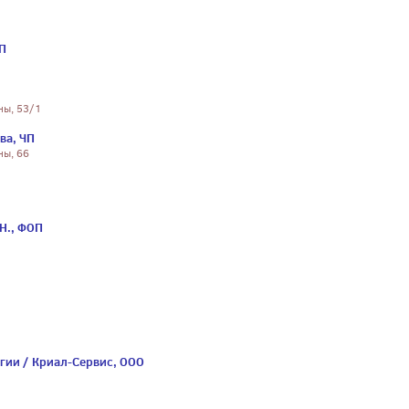
ЧП
ны, 53/1
ва, ЧП
ны, 66
Н., ФОП
гии / Криал-Сервис, ООО