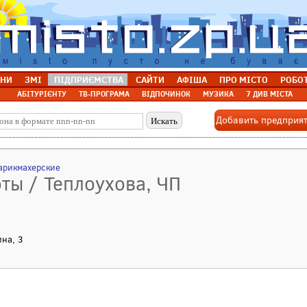
НИ
ЗМІ
ПІДПРИЄМСТВА
САЙТИ
АФІША
ПРО МІСТО
РОБО
АБІТУРІЄНТУ
ТВ-ПРОГРАМА
ВІДПОЧИНОК
МУЗИКА
7 ДИВ МІСТА
Добавить предприя
арикмахерские
оты / Теплоухова, ЧП
ина, 3