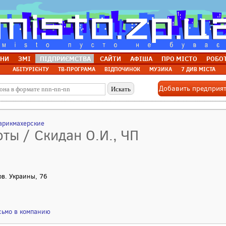
НИ
ЗМІ
ПІДПРИЄМСТВА
САЙТИ
АФІША
ПРО МІСТО
РОБО
АБІТУРІЄНТУ
ТВ-ПРОГРАМА
ВІДПОЧИНОК
МУЗИКА
7 ДИВ МІСТА
Добавить предприя
арикмахерские
оты / Скидан О.И., ЧП
Сов. Украины, 76
сьмо в компанию