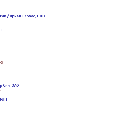
гии / Криал-Сервис, ООО
П
-В
р Сич, ОАО
А
 ФЛП