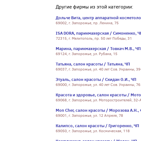
Другие фирмы из этой категории:
Дольче Вита, центр аппаратной косметоло
69002, г. Запорожье, пр. Ленина, 75
ISA DORA, парикмахерская / Симоненко, Ч
72315, г. Мелитополь, пр. 50 лет Победы, 31
Марина, парикмахерская / Товкач М.В., ЧП
69124, г. Запорожье, ул. Рубана, 15
Татьяна, салон красоты / Татьяна, ЧП
69037, г. Запорожье, ул. 40 лет Сов. Украины, 39
Этуаль, салон красоты / Скидан О.И., ЧП
69000, г. Запорожье, ул. 40 лет Сов. Украины, 76
Красота и здоровье, салон красоты / Мото
69068, г. Запорожье, ул. Моторостроителей, 32-
Mon Cher, салон красоты / Морозова А.Н.,
69001, г. Запорожье, ул. 12 Апреля, 78
Калипсо, салон красоты / Григоренко, ЧП
69050, г. Запорожье, ул. Космическая, 118