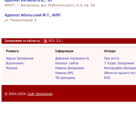
Адвокат Катанов А.В., ЧП
69037, г. Запорожье, вул. Жаботинського, 5-А, оф. 56
Адвокат Абельский М.Т., ФЛП
ул. Панфиловцев, 9
Запоріжжя та область
|
RSS 2.0
|
Розваги
Інформація
Огляди
Афіша Запоріжжя
Довідник підприємств
Про місто
Відпочинок
Каталог сайтів
7 Чудес Запоріжжя
Музика
Новини Запоріжжя
Фотоальбом Запорі
Новини ЗМІ
Обличчя нашого міс
ТВ-програма
RSS
© 2004-2024,
Сайт Запоріжжя
.