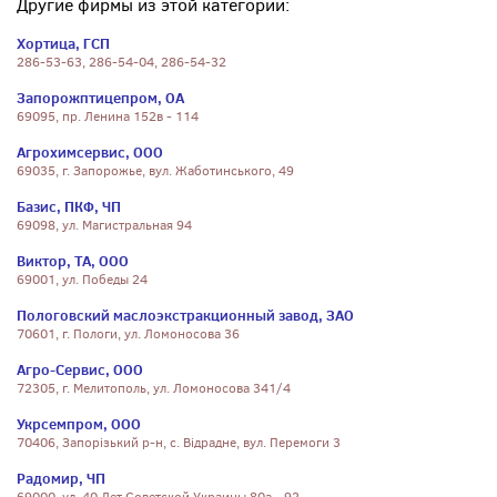
Другие фирмы из этой категории:
Хортица, ГСП
286-53-63, 286-54-04, 286-54-32
Запорожптицепром, ОА
69095, пр. Ленина 152в - 114
Агрохимсервис, ООО
69035, г. Запорожье, вул. Жаботинського, 49
Базис, ПКФ, ЧП
69098, ул. Магистральная 94
Виктор, ТА, ООО
69001, ул. Победы 24
Пологовский маслоэкстракционный завод, ЗАО
70601, г. Пологи, ул. Ломоносова 36
Агро-Сервис, ООО
72305, г. Мелитополь, ул. Ломоносова 341/4
Укрсемпром, ООО
70406, Запорiзький р-н, с. Вiдрадне, вул. Перемоги 3
Радомир, ЧП