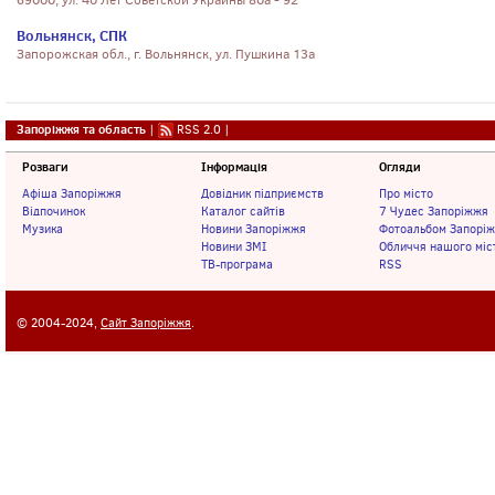
69000, ул. 40 Лет Советской Украины 80а - 92
Вольнянск, СПК
Запорожская обл., г. Вольнянск, ул. Пушкина 13а
Запоріжжя та область
|
RSS 2.0
|
Розваги
Інформація
Огляди
Афіша Запоріжжя
Довідник підприємств
Про місто
Відпочинок
Каталог сайтів
7 Чудес Запоріжжя
Музика
Новини Запоріжжя
Фотоальбом Запорі
Новини ЗМІ
Обличчя нашого міс
ТВ-програма
RSS
© 2004-2024,
Сайт Запоріжжя
.