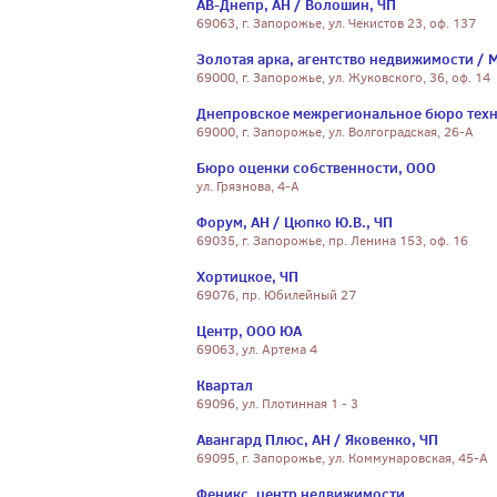
АВ-Днепр, АН / Волошин, ЧП
69063, г. Запорожье, ул. Чекистов 23, оф. 137
Золотая арка, агентство недвижимости / 
69000, г. Запорожье, ул. Жуковского, 36, оф. 14
Днепровское межрегиональное бюро техн
69000, г. Запорожье, ул. Волгоградская, 26-А
Бюро оценки собственности, ООО
ул. Грязнова, 4-А
Форум, АН / Цюпко Ю.В., ЧП
69035, г. Запорожье, пр. Ленина 153, оф. 16
Хортицкое, ЧП
69076, пр. Юбилейный 27
Центр, ООО ЮА
69063, ул. Артема 4
Квартал
69096, ул. Плотинная 1 - 3
Авангард Плюс, АН / Яковенко, ЧП
69095, г. Запорожье, ул. Коммунаровская, 45-А
Феникс, центр недвижимости