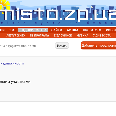
НИ
ЗМІ
ПІДПРИЄМСТВА
САЙТИ
АФІША
ПРО МІСТО
РОБО
АБІТУРІЄНТУ
ТВ-ПРОГРАМА
ВІДПОЧИНОК
МУЗИКА
7 ДИВ МІСТА
Добавить предприя
а недвижимости
ьными участками