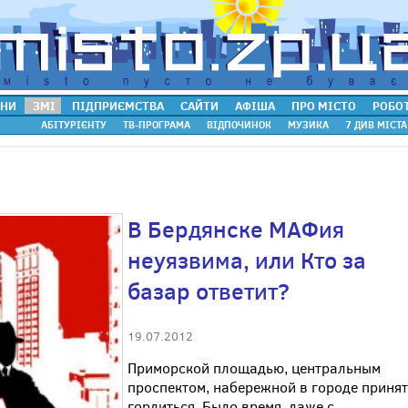
НИ
ЗМІ
ПІДПРИЄМСТВА
САЙТИ
АФІША
ПРО МІСТО
РОБО
АБІТУРІЄНТУ
ТВ-ПРОГРАМА
ВІДПОЧИНОК
МУЗИКА
7 ДИВ МІСТА
В Бердянске МАФия
неуязвима, или Кто за
базар ответит?
19.07.2012
Приморской площадью, центральным
проспектом, набережной в городе приня
гордиться. Было время, даже с