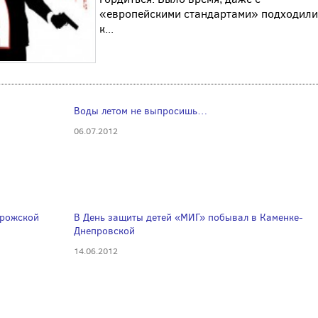
«европейскими стандартами» подходили
к...
Воды летом не выпросишь…
06.07.2012
орожской
В День защиты детей «МИГ» побывал в Каменке-
Днепровской
14.06.2012