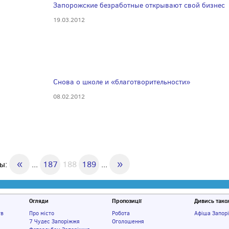
Запорожские безработные открывают свой бизнес
19.03.2012
Снова о школе и «благотворительности»
08.02.2012
«
»
цы:
...
187
188
189
...
Огляди
Пропозиції
Дивись тако
тв
Про місто
Робота
Афіша Запор
7 Чудес Запоріжжя
Оголошення