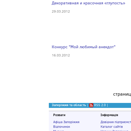
Декоративная и красочная «глупость»
29.03.2012
Конкурс "Мой любимый анекдот"
16.03.2012
страни
Запоріжжя та область
|
RSS 2.0
|
Розваги
Інформація
Афіша Запоріжжя
Довідник підприємс
Відпочинок
Каталог сайтів