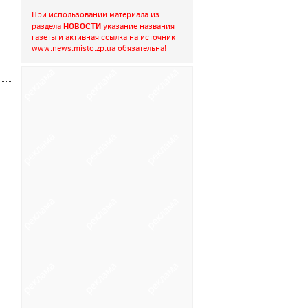
При использовании материала из
НОВОСТИ
раздела
указание названия
газеты и активная ссылка на источник
www.news.misto.zp.ua
обязательна!